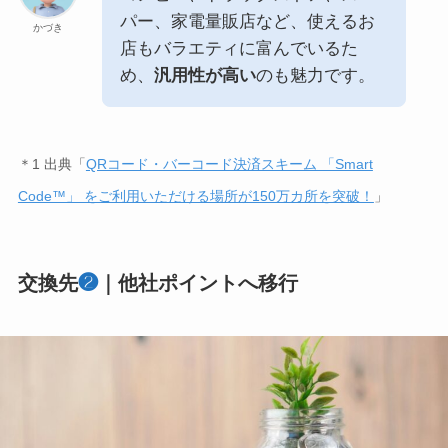
パー、家電量販店など、使えるお
かづき
店もバラエティに富んでいるた
め、
汎用性が高い
のも魅力です。
＊1 出典「
QRコード・バーコード決済スキーム 「Smart
Code™」 をご利用いただける場所が150万カ所を突破！
」
交換先
❷
｜他社ポイントへ移行