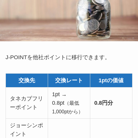
J-POINTを他社ポイントに移行できます。
交換先
交換レート
1ptの価値
1pt →
タネカブフリ
0.8pt
0.8円分
（最低
ーポイント
1,000ptから）
ジョーシンポ
イント