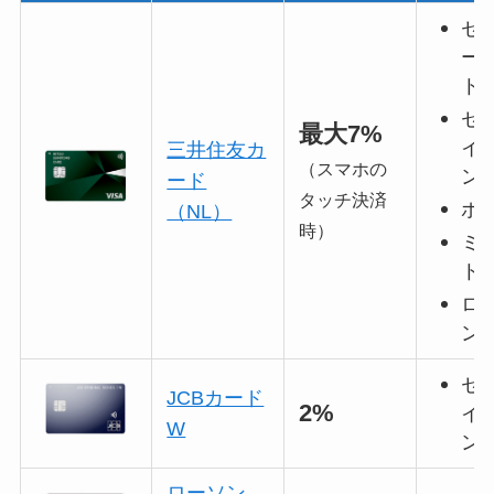
セ
ー
ト
セ
最大7%
イ
三井住友カ
（スマホの
ン
ード
タッチ決済
ポ
（NL）
時）
ミ
ト
ロ
ン
セ
JCBカード
2%
イ
W
ン
ローソン