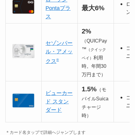
ロ
最大6%
Pontaプラ
ン
ス
2%
（QUICPay
セゾンパー
コ
™
（クイック
ル・アメッ
ニ
利用
ペイ）
®
クス
時。年間30
万円まで）
1.5%
（モ
ビューカー
コ
バイルSuica
ド スタン
ニ
チャージ
ダード
時）
＊カード名タップで詳細へジャンプします