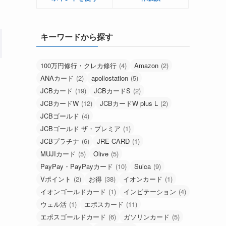
キーワードから探す
100万円修行・クレカ修行
(4)
Amazon
(2)
ANAカード
(2)
apollostation
(5)
JCBカード
(19)
JCBカードS
(2)
JCBカードW
(12)
JCBカードW plus L
(2)
JCBゴールド
(4)
JCBゴールド ザ・プレミア
(1)
JCBプラチナ
(6)
JRE CARD
(1)
MUJIカード
(5)
Olive
(5)
PayPay・PayPayカード
(10)
Suica
(9)
Vポイント
(2)
お得
(38)
イオンカード
(1)
イオンゴールドカード
(1)
インビテーション
(4)
ウェル活
(1)
エポスカード
(11)
エポスゴールドカード
(6)
ガソリンカード
(5)