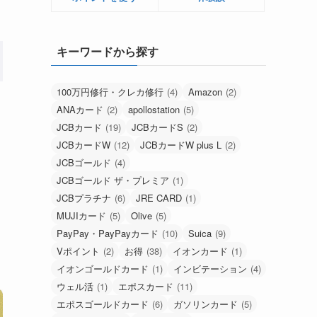
キーワードから探す
100万円修行・クレカ修行
(4)
Amazon
(2)
ANAカード
(2)
apollostation
(5)
JCBカード
(19)
JCBカードS
(2)
JCBカードW
(12)
JCBカードW plus L
(2)
JCBゴールド
(4)
JCBゴールド ザ・プレミア
(1)
JCBプラチナ
(6)
JRE CARD
(1)
MUJIカード
(5)
Olive
(5)
PayPay・PayPayカード
(10)
Suica
(9)
Vポイント
(2)
お得
(38)
イオンカード
(1)
イオンゴールドカード
(1)
インビテーション
(4)
ウェル活
(1)
エポスカード
(11)
エポスゴールドカード
(6)
ガソリンカード
(5)