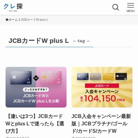
MENU
ホーム
JCBカードW plus L
JCBカードW plus L
– tag –
【違いは3つ】JCBカード
JCB入会キャンペーン最新
Wとplus Lで迷ったら【選
版｜JCBプラチナ/ゴール
び方】
ド/カードS/カードW