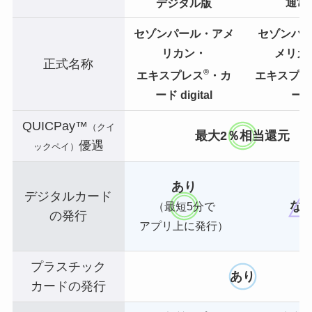
通常
デジタル版
セゾンパール・アメ
セゾンパ
リカン・
メリカ
正式名称
®
エキスプレス
・カ
エキスプレ
ード digital
ー
QUICPay™
（クイ
最大2％相当還元
優遇
ックペイ）
あり
デジタルカード
な
（最短5分で
の発行
アプリ上に発行）
プラスチック
あり
カードの発行