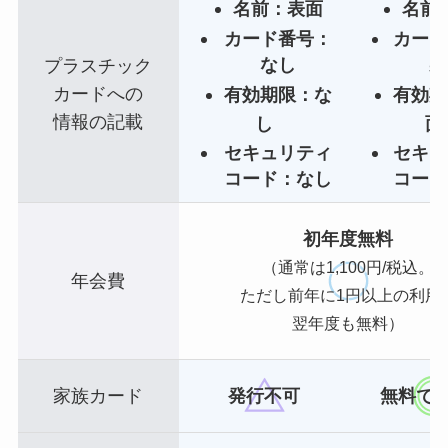
名前：表面
名前
カード番号：
カード
なし
裏
プラスチック
カードへの
有効期限：な
有効期
情報の記載
し
面
セキュリティ
セキュ
コード：なし
コード
初年度無料
（通常は1,100円/税込。
年会費
ただし前年に1円以上の利用
翌年度も無料）
家族カード
発行不可
無料で