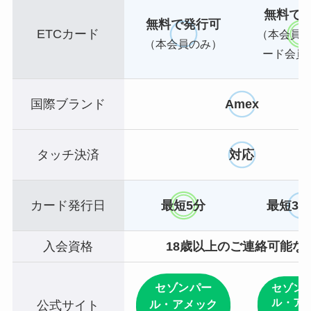
無料で
無料で発行可
ETCカード
（本会員
（本会員のみ）
ード会員
国際ブランド
Amex
タッチ決済
対応
カード発行日
最短5分
最短3
入会資格
18歳以上のご連絡可能な
セゾンパー
セゾン
ル・ア
ル・アメック
公式サイト