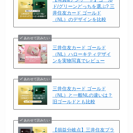
ド/グリーンどっちを選ぶ? 三
井住友カード ゴールド
（NL）のデザインを比較
あわせて読みたい
三井住友カード ゴールド
（NL）ハローキティデザイ
ンを実物写真でレビュー
あわせて読みたい
三井住友カード ゴールド
（NL）と一般NLの違いは？
旧ゴールドとも比較
あわせて読みたい
【損益分岐点】三井住友プラ