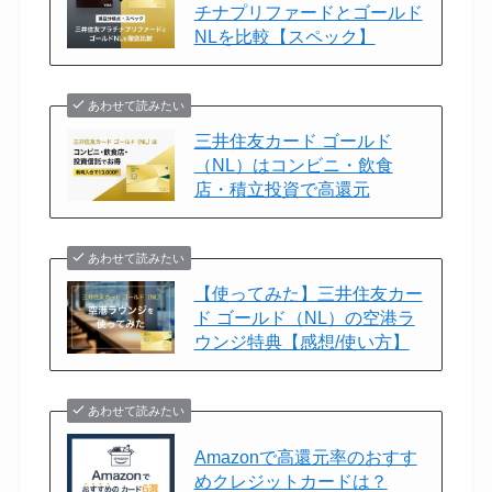
チナプリファードとゴールド
NLを比較【スペック】
あわせて読みたい
三井住友カード ゴールド
（NL）はコンビニ・飲食
店・積立投資で高還元
あわせて読みたい
【使ってみた】三井住友カー
ド ゴールド（NL）の空港ラ
ウンジ特典【感想/使い方】
あわせて読みたい
Amazonで高還元率のおすす
めクレジットカードは？