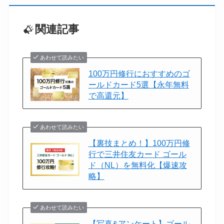
関連記事
あわせて読みたい
100万円修行におすすめのゴ
ールドカード5選【永年無料
で高還元】
あわせて読みたい
【裏技まとめ！】100万円修
行で三井住友カード ゴール
ド（NL）を無料化【爆速攻
略】
あわせて読みたい
【写真&アンケート】ゴール