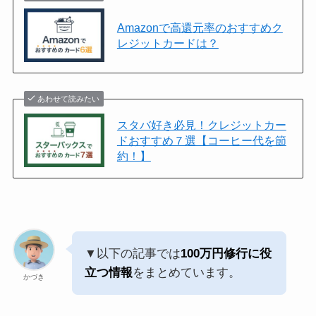
Amazonで高還元率のおすすめク
レジットカードは？
あわせて読みたい
スタバ好き必見！クレジットカー
ドおすすめ７選【コーヒー代を節
約！】
▼以下の記事では
100万円修行に役
立つ情報
をまとめています。
かづき