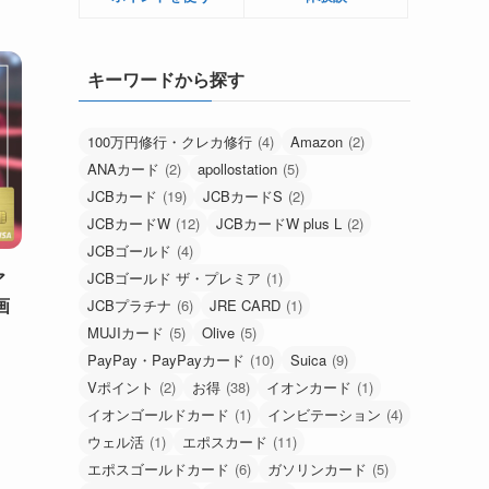
キーワードから探す
100万円修行・クレカ修行
(4)
Amazon
(2)
ANAカード
(2)
apollostation
(5)
JCBカード
(19)
JCBカードS
(2)
JCBカードW
(12)
JCBカードW plus L
(2)
JCBゴールド
(4)
ア
JCBゴールド ザ・プレミア
(1)
画
JCBプラチナ
(6)
JRE CARD
(1)
MUJIカード
(5)
Olive
(5)
PayPay・PayPayカード
(10)
Suica
(9)
Vポイント
(2)
お得
(38)
イオンカード
(1)
イオンゴールドカード
(1)
インビテーション
(4)
ウェル活
(1)
エポスカード
(11)
エポスゴールドカード
(6)
ガソリンカード
(5)