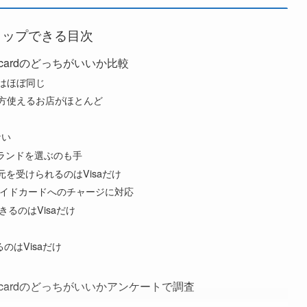
タップできる目次
rcardのどっちがいいか比較
店数はほぼ同じ
rd両方使えるお店がほとんど
ない
ランドを選ぶのも手
還元を受けられるのはVisaだけ
yプリペイドカードへのチャージに対応
きるのはVisaだけ
のはVisaだけ
ercardのどっちがいいかアンケートで調査