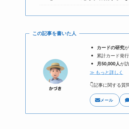
この記事を書いた人
カードの研究
が
累計カード発行
月50,000人
が
≫ もっと詳しく
👇記事に関する質
メール