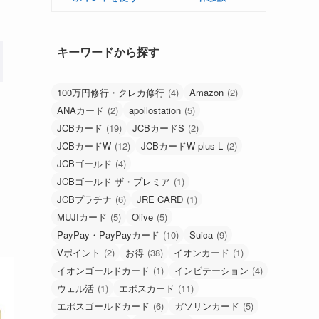
キーワードから探す
100万円修行・クレカ修行
(4)
Amazon
(2)
ANAカード
(2)
apollostation
(5)
JCBカード
(19)
JCBカードS
(2)
JCBカードW
(12)
JCBカードW plus L
(2)
JCBゴールド
(4)
JCBゴールド ザ・プレミア
(1)
JCBプラチナ
(6)
JRE CARD
(1)
MUJIカード
(5)
Olive
(5)
PayPay・PayPayカード
(10)
Suica
(9)
Vポイント
(2)
お得
(38)
イオンカード
(1)
イオンゴールドカード
(1)
インビテーション
(4)
ウェル活
(1)
エポスカード
(11)
エポスゴールドカード
(6)
ガソリンカード
(5)