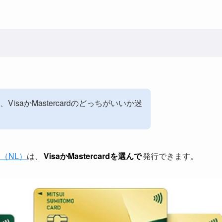
saかMastercardのどっちがいいか迷
（NL）
は、
VisaかMastercardを選んで
発行できます。