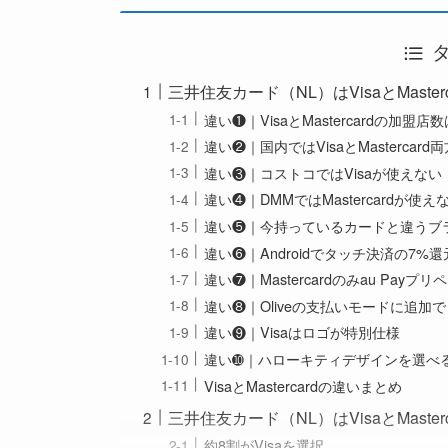
三井住友カード（NL）はVisaとMaste
違い❶｜VisaとMastercardの加盟
違い❷｜国内ではVisaとMasterca
違い❸｜コストコではVisaが使えない
違い❹｜DMMではMastercardが使え
違い❺｜今持っているカードと違うブ
違い❻｜Androidでタッチ決済の7%
違い❼｜Mastercardのみau Pa
違い❽｜Oliveの支払いモードに追加で
違い❾｜Visaはロゴが特別仕様
違い➓｜ハローキティデザインを選べる
VisaとMastercardの違いまとめ
三井住友カード（NL）はVisaとMast
約8割がVisaを選択