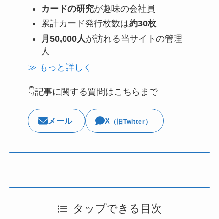
カードの研究
が趣味の会社員
累計カード発行枚数は
約30枚
月50,000人
が訪れる当サイトの管理
人
≫ もっと詳しく
👇記事に関する質問はこちらまで
メール
X
（旧Twitter）
タップできる目次